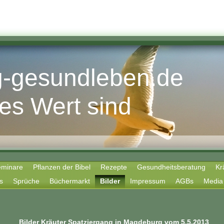
ig-gesundleben.de
 es Wert sind
eminare
Pflanzen der Bibel
Rezepte
Gesundheitsberatung
Kr
s
Sprüche
Büchermarkt
Bilder
Impressum
AGBs
Media
Bilder Kräuter Spatziergang in Magdeburg vom 5.5.2013