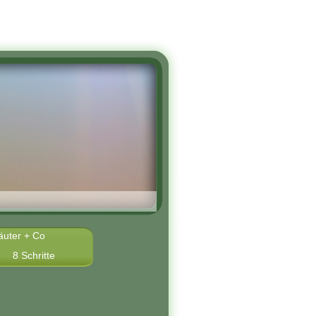
äuter + Co
8 Schritte