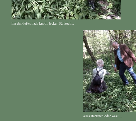
hm das duftet nach knobi, lecker Bärlauch...
Alles Bärlauch oder was?....