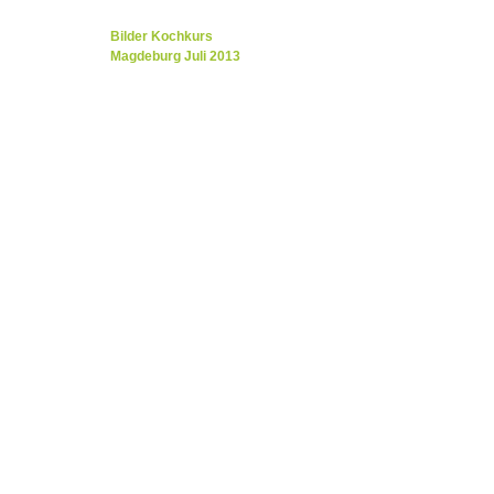
Bilder von unsere
2014
im Juli in Magdebu
Bilder Kochkurs
Magdeburg Juli 2013
Thema: Wildkräuter
Bilder Kochkurs
Magdeburg Mai 2013
Bilder Kochkurs
Magdeburg bis April 2013
Bilder Kochkurs
Haldensleben
Bilder Kräuter
Spatziergang