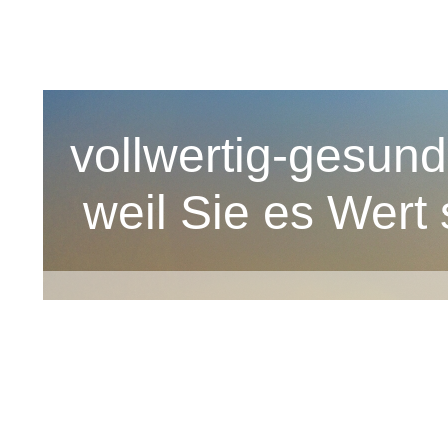
vollwertig-gesun
weil Sie es Wert 
Startseite
Seminare
Pflanzen der Bibel
Kontakt
Links
Sprüche
Büchermarkt
Bilder Schuleprojekt Juli