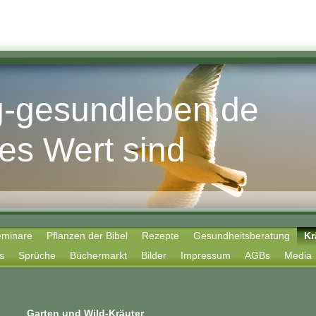
ig-gesundleben.de
 es Wert sind
eminare
Pflanzen der Bibel
Rezepte
Gesundheitsberatung
Kr
s
Sprüche
Büchermarkt
Bilder
Impressum
AGBs
Media
Garten und Wild-Kräuter