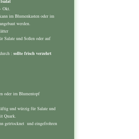
tsalat
- Okt.
ann im Blumenkasten oder im
 angebaut werden.
ätter
ür Salate und Soßen oder auf
sollte frisch verzehrt
durch :
en oder im Blumentopf
räftig und würzig für Salate und
it Quark.
nn getrtocknet und eingefrohren