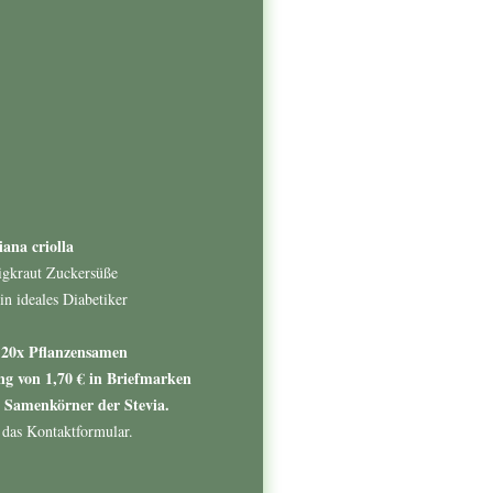
iana criolla
igkraut Zuckersüße
in ideales Diabetiker
20x Pflanzensamen
ng von 1,70 € in Briefmarken
0 Samenkörner der Stevia.
 das Kontaktformular.