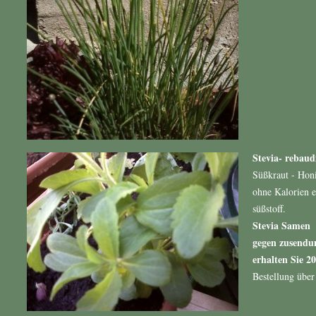
Stevia- rebaud
Süßkraut - Hon
ohne Kalorien e
süßstoff.
Stevia Samen 
gegen zusendu
erhalten Sie 2
Bestellung über