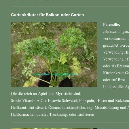
Gartenkräuter für Balkon oder Garten
Petersilie,
Jahreszeit: gan
vorkommenn: ka
gezüchtet werde
Verwendung : Bl
Verwendung : fr
oder als Breium
Küchenkraut Ge
oder auf Brot.
Inhaltsstoffe: A
Öle die reich an Apiol und Myristicin sind.
Sowie Vitamin A,C + E sowie Schwefel; Phospohr, Eisen und Kalzium
Heilkraut: Entwässert, Ödeme, Insektenstiche, regt Monatsblutung und A
Haltbarmachen durch : Trocknung, oder Einfrieren