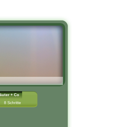
äuter + Co
8 Schritte