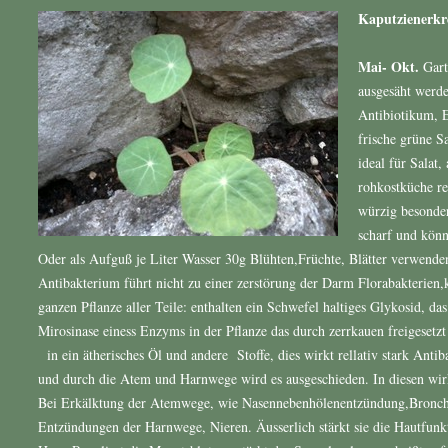
Kaputzienerkr
Mai- Okt.
Gart
ausgesäht werde
Antibiotikum, E
frische grüne 
ideal für Salat,
rohkostküche re
würzig besonder
scharf und könn
Oder als Aufguß je Liter Wasser 30g Blühten,Früchte, Blätter verwenden
Antibakterium führt nicht zu einer zerstörung der Darm Florabakterien,ke
ganzen Pflanze aller Teile: enthalten ein Schwefel haltiges Glykosid, da
Mirosinase einess Enzyms in der Pflanze das durch zerrkauen freigesetz
in ein ätherisches Öl und andere Stoffe, dies wirkt rellativ stark Antiba
und durch die Atem und Harnwege wird es ausgeschieden. In diesen wirk
Bei Erkälktung der Atemwege, wie Nasennebenhölenentzündung,Bronchi
Entzündungen der Harnwege, Nieren. Äusserlich stärkt sie die Hautfunk