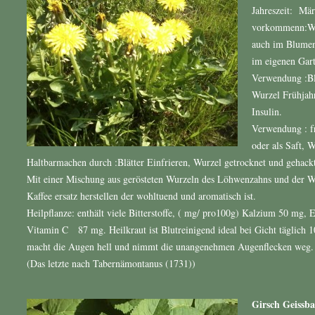
Jahreszeit: Mä
vorkommenn:Wi
auch im Blumen
im eigenen Gar
Verwendung :Blü
Wurzel Frühjahr
Insulin.
Verwendung : fr
oder als Saft, 
Haltbarmachen durch :Blätter Einfrieren, Wurzel getrocknet und gehackt
Mit einer Mischung aus gerösteten Wurzeln des Löhwenzahns und der Weg
Kaffee ersatz herstellen der wohltuend und aromatisch ist.
Heilpflanze: enthält viele Bitterstoffe, ( mg/ pro100g) Kalzium 50 mg, 
Vitamin C 87 mg. Heilkraut ist Blutreinigend ideal bei Gicht täglich 
macht die Augen hell und nimmt die unangenehmen Augenflecken weg.
(Das letzte nach Tabernämontanus (1731))
Girsch Geissba