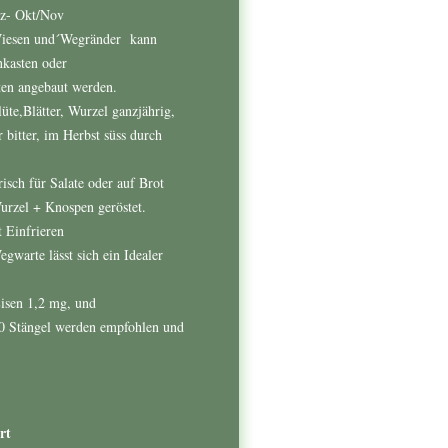
rz- Okt/Nov
esen und´Wegränder kann
kasten oder
ten angebaut werden.
te, Blätter, Wurzel ganzjährig,
 bitter, im Herbst süss durch
isch für Salate oder auf Brot
Wurzel + Knospen geröstet.
 Einfrieren
warte lässt sich ein Idealer
Eisen 1,2 mg, und
10 Stängel werden empfohlen und
rt