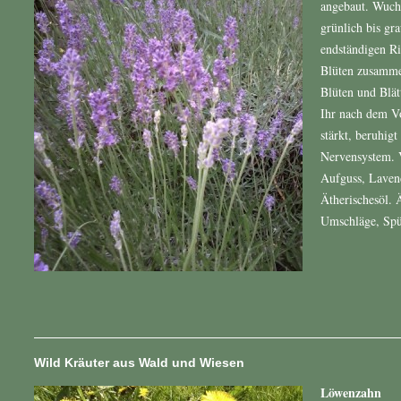
angebaut. Wuchs
grünlich bis gr
endständigen Ri
Blüten zusamme
Blüten und Blät
Ihr nach dem V
stärkt, beruhig
Nervensystem. 
Aufguss, Laven
Ätherischesöl. 
Umschläge, Spü
Wild Kräuter aus Wald und Wiesen
Löwenzahn