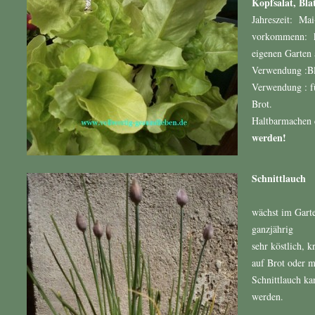
Kopfsalat, Blat
Jahreszeit: Mai
vorkommenn: k
eigenen Garten
Verwendung : Bl
Verwendung : f
Brot.
Haltbarmachen 
werden!
Schnittlauch
wächst im Gart
ganzjährig
sehr köstlich, k
auf Brot oder m
Schnittlauch ka
werden.