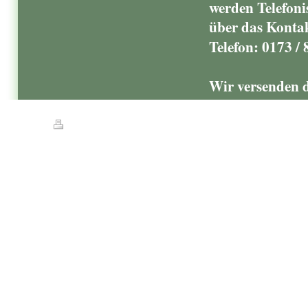
werden Telefoni
über das Kont
Telefon: 0173 /
Wir versenden 
Druckversion
|
Sitemap
© 2020 vollwertig-gesundleben.de ..weil Du es Wert bist...